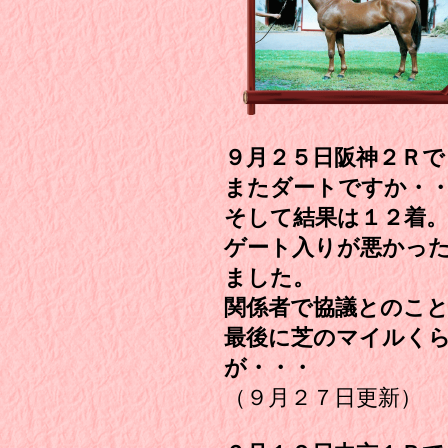
９月２５日阪神２Ｒで
またダートですか・
そして結果は１２着。
ゲート入りが悪かっ
ました。
関係者で協議とのこ
最後に芝のマイルく
が・・・
（９月２７日更新）