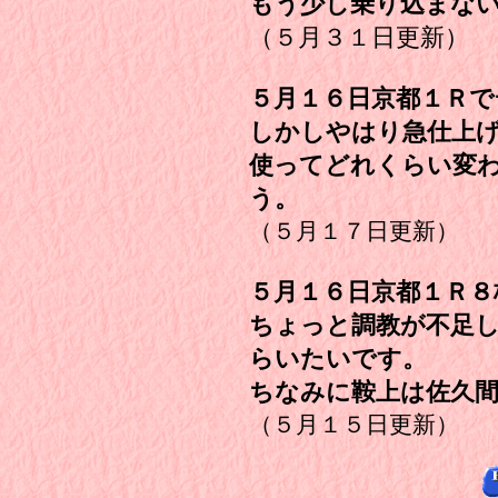
もう少し乗り込まな
（５月３１日更新）
５月１６日京都１Ｒ
しかしやはり急仕上
使ってどれくらい変
う。
（５月１７日更新）
５月１６日京都１Ｒ８
ちょっと調教が不足
らいたいです。
ちなみに鞍上は佐久間
（５月１５日更新）