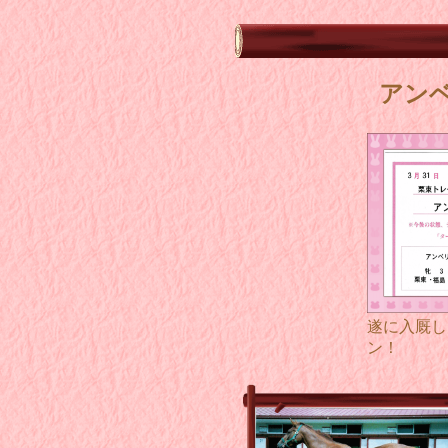
アン
遂に入厩し
ン！