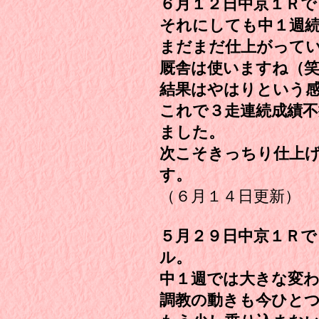
６月１２日中京１Ｒで
それにしても中１週
まだまだ仕上がって
厩舎は使いますね（
結果はやはりという
これで３走連続成績不
ました。
次こそきっちり仕上
す。
（６月１４日更新）
５月２９日中京１Ｒで
ル。
中１週では大きな変
調教の動きも今ひと