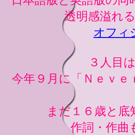
透明感溢れ
オフィ
３人目
今年９月に「Ｎｅｖｅ
まだ１６歳と底
作詞・作曲