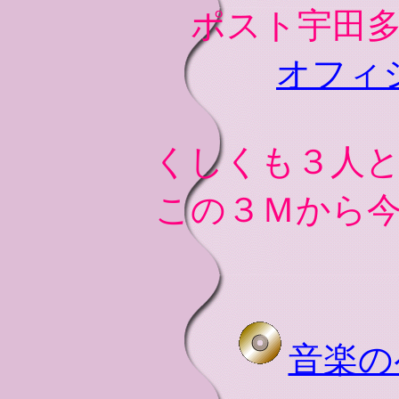
ポスト宇田
オフィ
くしくも３人
この３Ｍから
音楽の