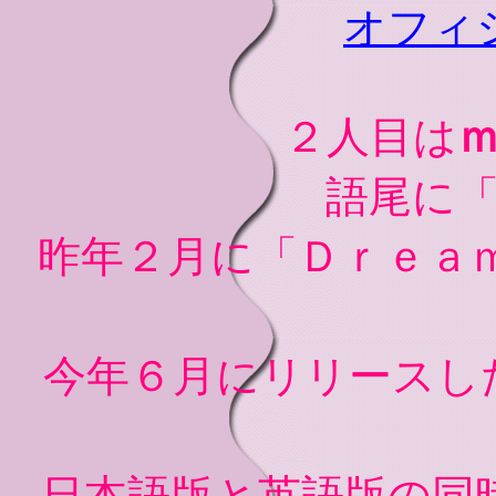
オフィ
２人目は
語尾に
昨年２月に「Ｄｒｅａ
今年６月にリリースし
日本語版と英語版の同