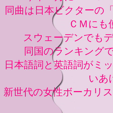
同曲は日本ビクターの
ＣＭにも
スウェーデンでも
同国のランキング
日本語詞と英語詞がミ
いあ
新世代の女性ボーカリ