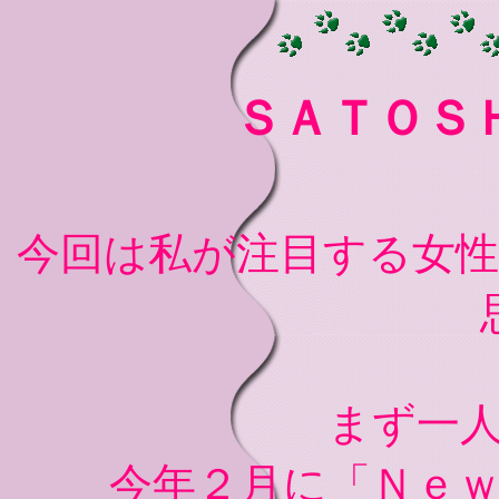
ＳＡＴＯＳ
今回は私が注目する女
まず一
今年２月に「Ｎｅ