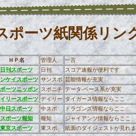
スポーツ紙関係リン
ＨＰ名
管理人
一言
日刊スポーツ
日刊
スコア速報が便利です
ンケイスポーツ
サンスポ
芸能情報が充実
ポーツニッポン
スポニチ
データ-ベース系が充実
イリースポーツ
デイリー
タイガース情報ならここ
中日スポーツ
中スポ
ドラゴンズ情報ならここ
スポーツ報知
報知
ジャイアンツ情報ならここ
東京スポーツ
東スポ
紙面のダイジェストが見れま