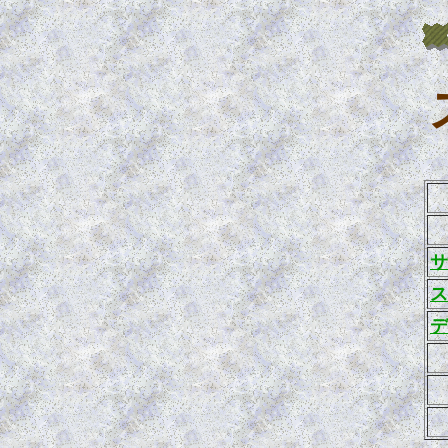
サ
ス
デ