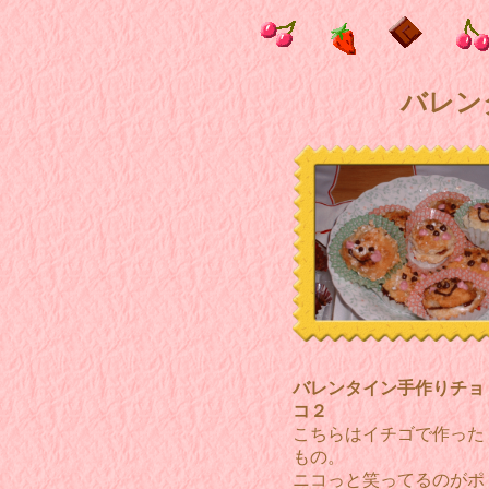
バレン
バレンタイン手作りチョ
コ２
こちらはイチゴで作った
もの。
ニコっと笑ってるのがポ