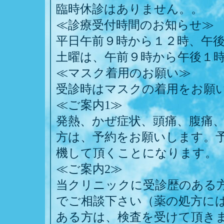
臨時休診はありません。。
≪診療受付時間のお知らせ≫
平日午前９時から１２時、午
土曜は、午前９時から午後１
≪マスク着用のお願い≫
受診時はマスクの着用をお願
≪ご案内1≫
発熱、かぜ症状、頭痛、腹痛
方は、予約をお願いします。
機して頂くことになります。
≪ご案内2≫
当クリニックに受診歴のある
でご相談下さい（薬の処方に
ある方は、検査を受けて頂き