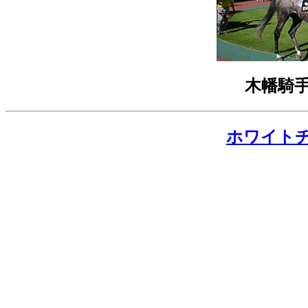
木幡騎
ホワイト