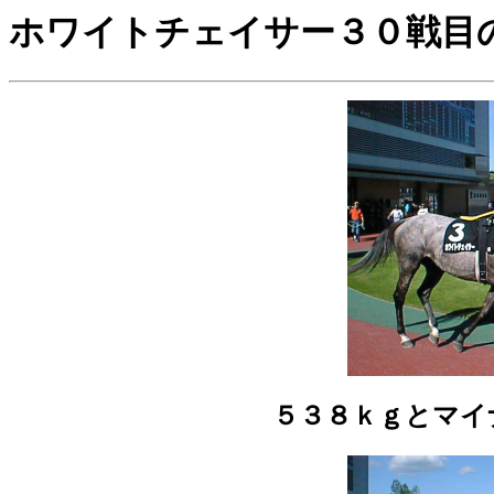
ホワイトチェイサー３０戦目
５３８ｋｇとマイ